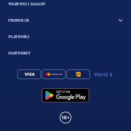
WARUNKI I ZASADY
PROMOCJE
PŁATNOŚCI
PARTNERZY
Więcej