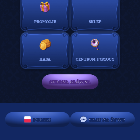
PROMOCJE
SKLEP
KASA
CENTRUM POMOCY
STRONA GŁÓWNA
POLSKI
CZAT NA ŻYWO