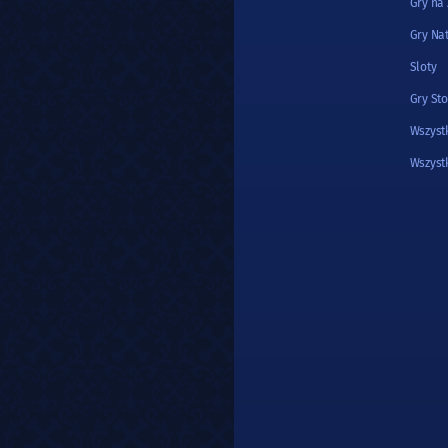
Gry na
Gry Na
Sloty
Gry St
Wszyst
Wszyst