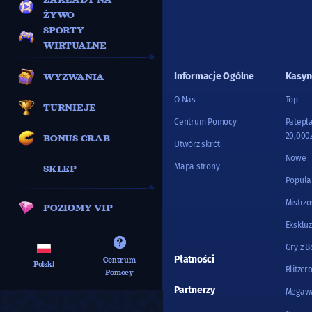
ŻYWO
SPORTY
WIRTUALNE
Informacje Ogólne
Kasyn
WYZWANIA
O Nas
Top
TURNIEJE
Centrum Pomocy
Patepla
20,000
BONUS CRAB
Utwórz skrót
Nowe
Mapa strony
SKLEP
Popula
Mistrz
POZIOMY VIP
Eksklu
Gry z 
Płatności
Centrum
Polski
Blitzc
Pomocy
Partnerzy
Megaw