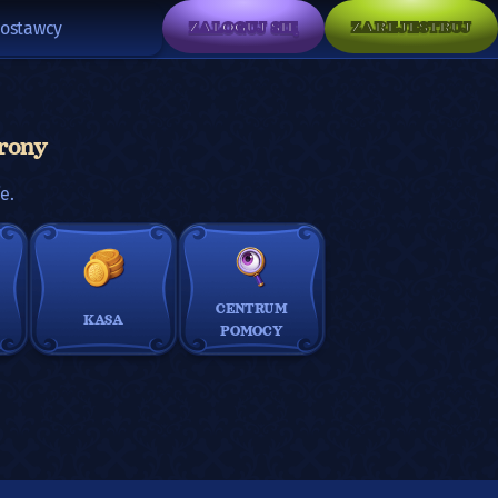
Dostawcy
ZALOGUJ SIĘ
ZAREJESTRUJ
trony
e.
CENTRUM
KASA
POMOCY