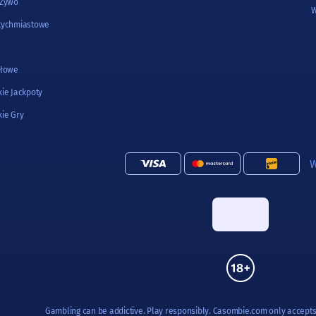
 Żywo
W
tychmiastowe
ołowe
kie Jackpoty
kie Gry
W
Gambling can be addictive. Play responsibly. Casombie.com only accepts