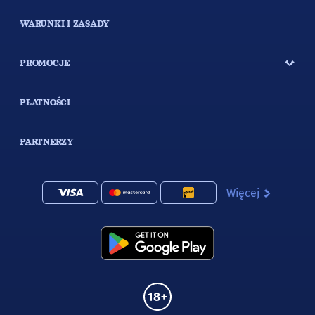
WARUNKI I ZASADY
PROMOCJE
PŁATNOŚCI
PARTNERZY
Więcej