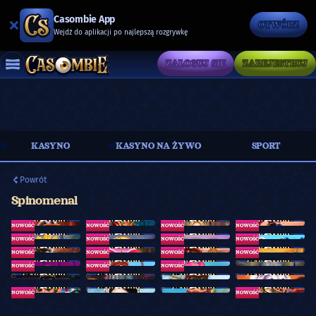
Casombie App
OTWÓRZ
Wejdź do aplikacji po najlepszą rozgrywkę
ZALOGUJ SIĘ
ZAREJESTRUJ
KASYNO
KASYNO NA ŻYWO
SPORT
Powrót
Spinomenal
NOWOŚĆ
NOWOŚĆ
NOWOŚĆ
NOWOŚĆ
NOWOŚĆ
NOWOŚĆ
NOWOŚĆ
NOWOŚĆ
NOWOŚĆ
NOWOŚĆ
NOWOŚĆ
NOWOŚĆ
NOWOŚĆ
NOWOŚĆ
NOWOŚĆ
NOWOŚĆ
NOWOŚĆ