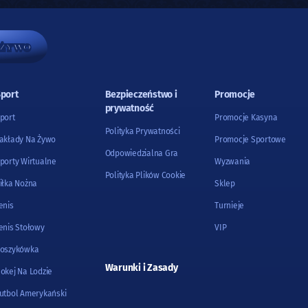
 ŻYWO
port
Bezpieczeństwo i
Promocje
prywatność
port
Promocje Kasyna
Polityka Prywatności
akłady Na Żywo
Promocje Sportowe
Odpowiedzialna Gra
porty Wirtualne
Wyzwania
Polityka Plików Cookie
iłka Nożna
Sklep
enis
Turnieje
enis Stołowy
VIP
oszykówka
Warunki i Zasady
okej Na Lodzie
utbol Amerykański