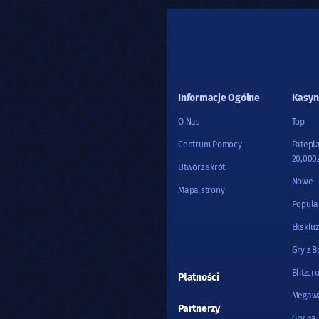
Informacje Ogólne
Kasyn
O Nas
Top
Centrum Pomocy
Patepla
20,000
Utwórz skrót
Nowe
Mapa strony
Popula
Eksklu
Gry z 
Blitzc
Płatności
Megaw
Partnerzy
Gry na