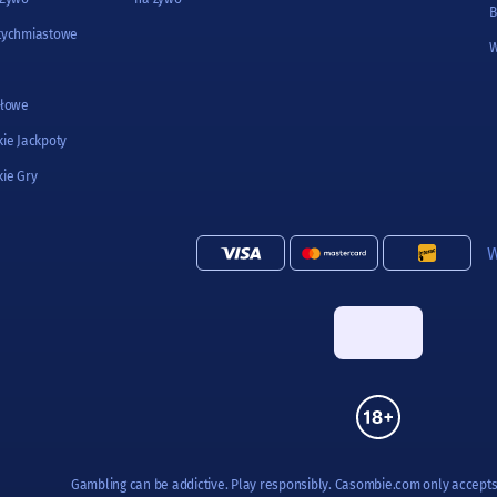
B
tychmiastowe
W
ołowe
kie Jackpoty
kie Gry
W
Gambling can be addictive. Play responsibly. Casombie.com only accepts