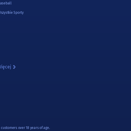
aseball
szystkie Sporty
ięcej
 customers over 18 years of age.