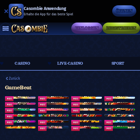
Casombie Anwendung
ÖFFNEN
Erhalte die App für das beste Spiel
EINLOGGEN
REGISTRIEREN
CASINO
LIVE-CASINO
SPORT
Zurück
GameBeat
NEU
NEU
NEU
NEU
NEU
NEU
NEU
NEU
NEU
NEU
NEU
NEU
NEU
NEU
NEU
NEU
NEU
NEU