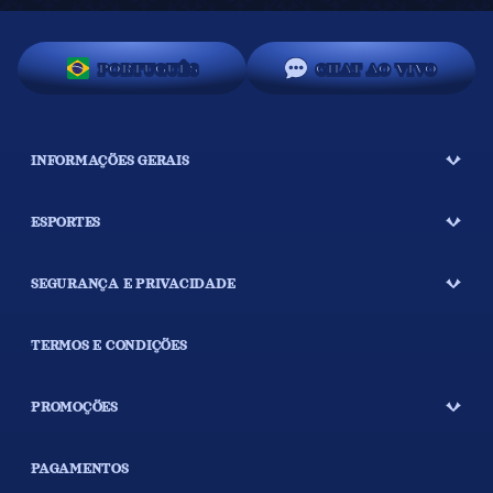
PORTUGUÊS
CHAT AO VIVO
INFORMAÇÕES GERAIS
ESPORTES
SEGURANÇA E PRIVACIDADE
TERMOS E CONDIÇÕES
PROMOÇÕES
PAGAMENTOS