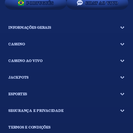
PORTUGUÊS
CHAT AO VIVO
INFORMAÇÕES GERAIS
CASSINO
CASSINO AO VIVO
JACKPOTS
ESPORTES
SEGURANÇA E PRIVACIDADE
TERMOS E CONDIÇÕES