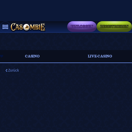
EINLOGGEN
REGISTRIEREN
CASINO
LIVE-CASINO
Zurück