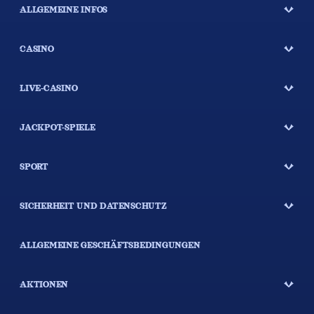
ALLGEMEINE INFOS
CASINO
LIVE-CASINO
JACKPOT-SPIELE
SPORT
SICHERHEIT UND DATENSCHUTZ
ALLGEMEINE GESCHÄFTSBEDINGUNGEN
AKTIONEN