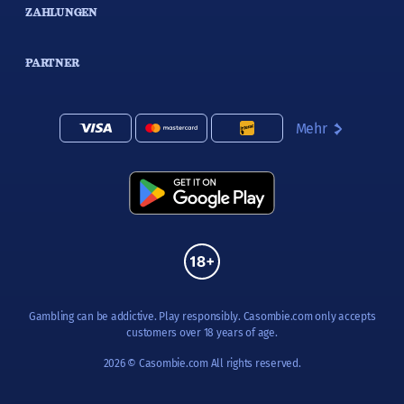
ZAHLUNGEN
PARTNER
Mehr
Gambling can be addictive. Play responsibly. Casombie.com only accepts
customers over 18 years of age.
2026 © Casombie.com All rights reserved.