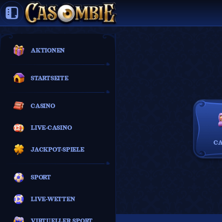
AKTIONEN
STARTSEITE
CASINO
LIVE-CASINO
CA
JACKPOT-SPIELE
SPORT
LIVE-WETTEN
VIRTUELLER SPORT