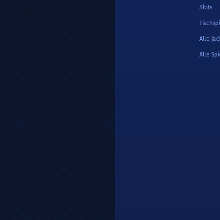
Slots
Tischsp
Alle Ja
Alle Spi