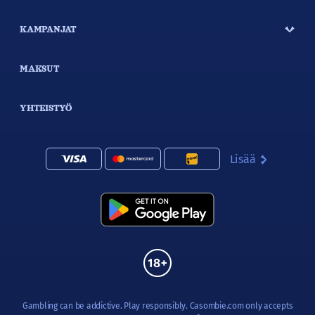
KAMPANJAT
MAKSUT
YHTEISTYÖ
Lisää
Gambling can be addictive. Play responsibly. Casombie.com only accepts