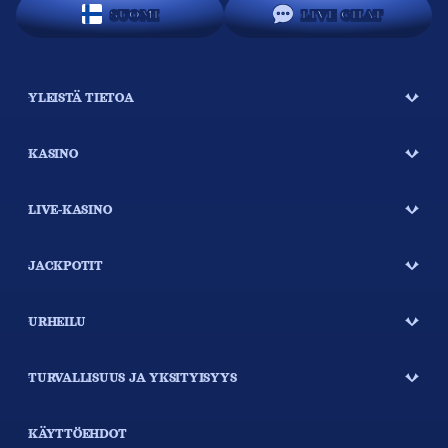
SUOMI
LIVE CHAT
YLEISTÄ TIETOA
KASINO
LIVE-KASINO
JACKPOTIT
URHEILU
TURVALLISUUS JA YKSITYISYYS
KÄYTTÖEHDOT