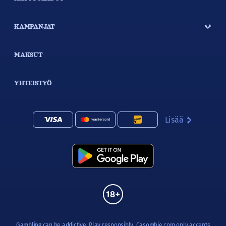
KAMPANJAT
MAKSUT
YHTEISTYÖ
Lisää
Gambling can be addictive. Play responsibly. Casombie.com only accepts