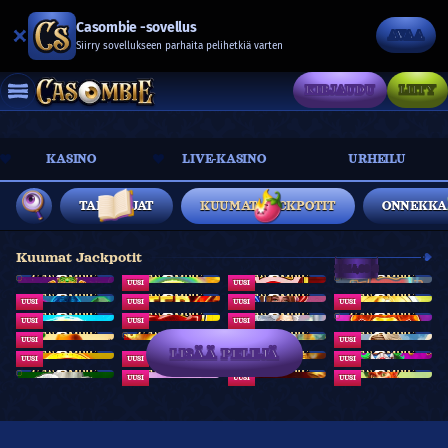
Casombie -sovellus
AVAA
Siirry sovellukseen parhaita pelihetkiä varten
KIRJAUDU
LIITY
KASINO
LIVE-KASINO
URHEILU
TARJOAJAT
KUUMAT JACKPOTIT
ONNEKKA
Kuumat Jackpotit
1 214,66 €
UUSI
UUSI
UUSI
UUSI
UUSI
UUSI
UUSI
UUSI
UUSI
UUSI
UUSI
UUSI
LISÄÄ PELEJÄ
UUSI
UUSI
UUSI
UUSI
UUSI
UUSI