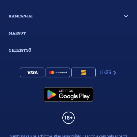
KAMPANJAT
MAKSUT
YHTEISTYÖ
Lisää
Gambling can be addictive. Play responsibly. Casombie.com only accepts