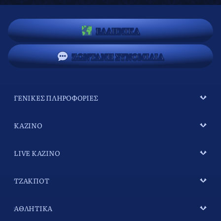
ΕΛΛΗΝΙΚΆ
ΖΩΝΤΑΝΉ ΣΥΝΟΜΙΛΊΑ
ΓΕΝΙΚΈΣ ΠΛΗΡΟΦΟΡΊΕΣ
ΚΑΖΊΝΟ
LIVE ΚΑΖΊΝΟ
ΤΖΆΚΠΟΤ
ΑΘΛΗΤΙΚΆ