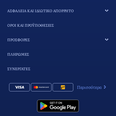
ΑΣΦΆΛΕΙΑ ΚΑΙ ΙΔΙΩΤΙΚΌ ΑΠΌΡΡΗΤΟ
ΌΡΟΙ ΚΑΙ ΠΡΟΫΠΟΘΈΣΕΙΣ
ΠΡΟΣΦΟΡΈΣ
ΠΛΗΡΩΜΈΣ
ΣΥΝΕΡΓΆΤΕΣ
Περισσότερα