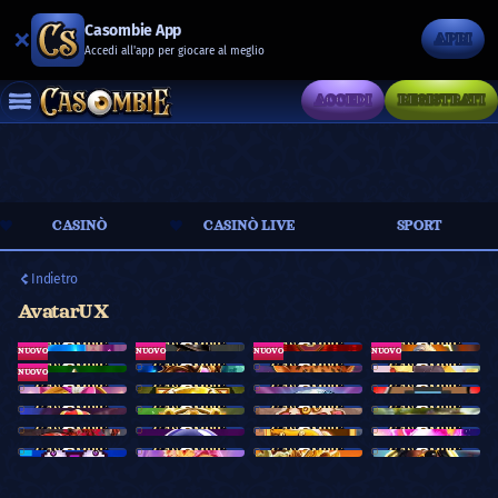
Casombie App
APRI
Accedi all'app per giocare al meglio
ACCEDI
REGISTRATI
CASINÒ
CASINÒ LIVE
SPORT
Indietro
AvatarUX
NUOVO
NUOVO
NUOVO
NUOVO
NUOVO