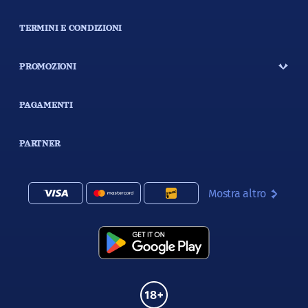
TERMINI E CONDIZIONI
PROMOZIONI
PAGAMENTI
PARTNER
Mostra altro