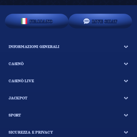
ITALIANO
LIVE CHAT
INFORMAZIONI GENERALI
CASINÒ
CASINÒ LIVE
JACKPOT
SPORT
SICUREZZA E PRIVACY