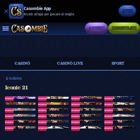
Casombie App
APRI
Accedi all'app per giocare al meglio
ACCEDI
REGISTRATI
CASINÒ
CASINÒ LIVE
SPORT
Indietro
Iconic 21
NUOVO
NUOVO
NUOVO
NUOVO
NUOVO
NUOVO
NUOVO
NUOVO
NUOVO
NUOVO
NUOVO
NUOVO
NUOVO
NUOVO
NUOVO
NUOVO
NUOVO
NUOVO
NUOVO
NUOVO
NUOVO
NUOVO
NUOVO