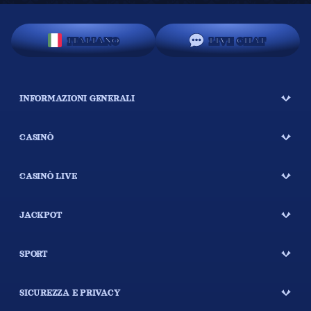
ITALIANO
LIVE CHAT
INFORMAZIONI GENERALI
CASINÒ
CASINÒ LIVE
JACKPOT
SPORT
SICUREZZA E PRIVACY