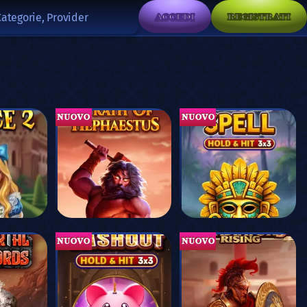
Categorie, Provider
ACCEDI
REGISTRATI
NUOVO
NUOVO
NUOVO
NUOVO