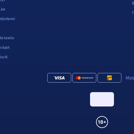
B
Live
T
istantanei
da tavolo
Jackpot
Giochi
Most