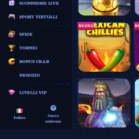
SCOMMESSE LIVE
SPORT VIRTUALI
NUOVO
N
SFIDE
TORNEI
BONUS CRAB
NEGOZIO
LIVELLI VIP
Centro
Italiano
assistenza