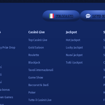
ITALIANO
LIVE 
ò
Casinò Live
Jackpot
S
Top Casinò Live
Hot Jackpot
S
y Prize Drop
Gold Saloon
Lucky Jackpot
S
Roulette
Nuovi jackpot
S
Blackjack
Tutti i Jackpot
C
ri
Tavoli internazionali
T
li
Game Show
P
vi
Baccarat & Dadi
P
ta bonus
Poker
H
rown Games
Tutto il Casinò Live
F
ays