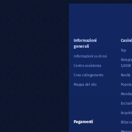
Informazioni
Casin
generali
Top
Informazioni su di noi
Patepla
Centro assistenza
5,000€
Crea collegamento
Novità
Mappa del sito
Popola
Mondia
Esclusi
Acquis
Pagamenti
Blitzc
Megaw