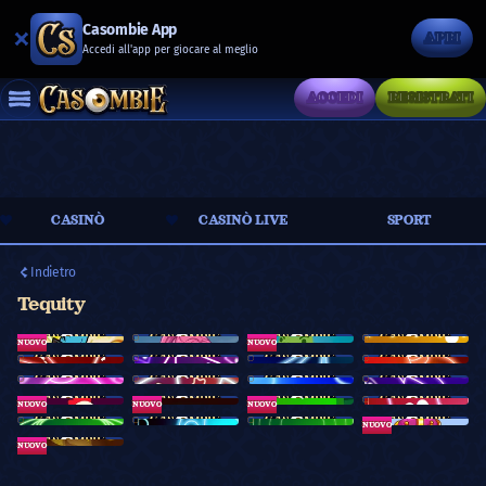
Casombie App
APRI
Accedi all'app per giocare al meglio
ACCEDI
REGISTRATI
CASINÒ
CASINÒ LIVE
SPORT
Indietro
Tequity
NUOVO
NUOVO
NUOVO
NUOVO
NUOVO
NUOVO
NUOVO