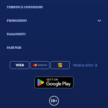
TERMINI E CONDIZIONI
PROMOZIONI
PAGAMENTI
PARTNER
Mostra altro