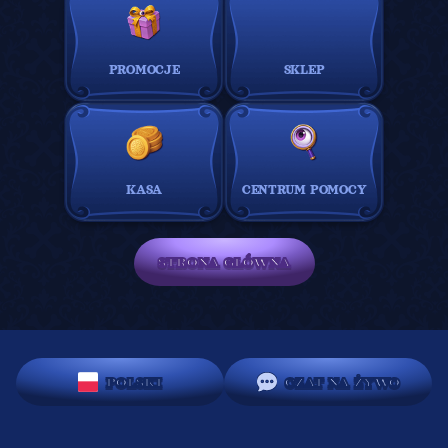
PROMOCJE
SKLEP
KASA
CENTRUM POMOCY
STRONA GŁÓWNA
POLSKI
CZAT NA ŻYWO