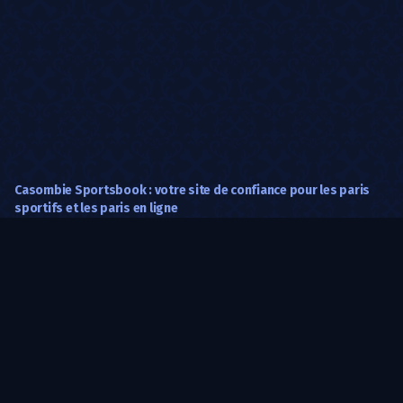
Casombie Sportsbook : votre site de confiance pour les paris
sportifs et les paris en ligne
Bienvenue sur Casombie Sportsbook, un lieu passionnant pour les amateurs de
paris sportifs et de paris en ligne. Si vous êtes passionné de sport et aimez
parier sur vos équipes et athlètes préférés, vous êtes au bon endroit. Chez
Afficher plus
Casombie, nous proposons une plateforme exaltante qui combine une vaste
gamme d'options sportives, des cotes compétitives et une interface conviviale
pour améliorer votre expérience de pari.
Un monde d'opportunités de paris sportifs
FRANÇAIS
LIVE CHAT
Chez Casombie Sportsbook, nous comprenons les divers intérêts des amateurs
de sport. C'est pourquoi nous proposons une large gamme de sports et