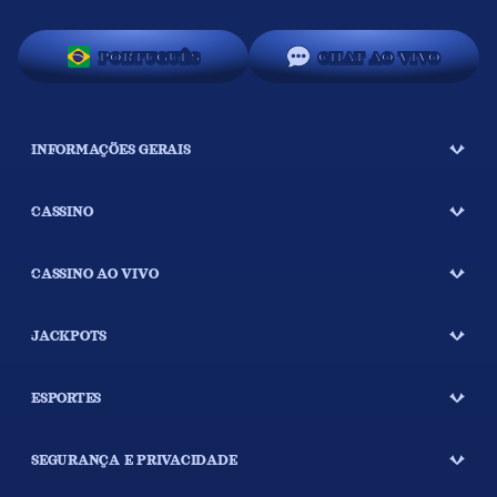
PORTUGUÊS
CHAT AO VIVO
INFORMAÇÕES GERAIS
CASSINO
CASSINO AO VIVO
JACKPOTS
ESPORTES
SEGURANÇA E PRIVACIDADE