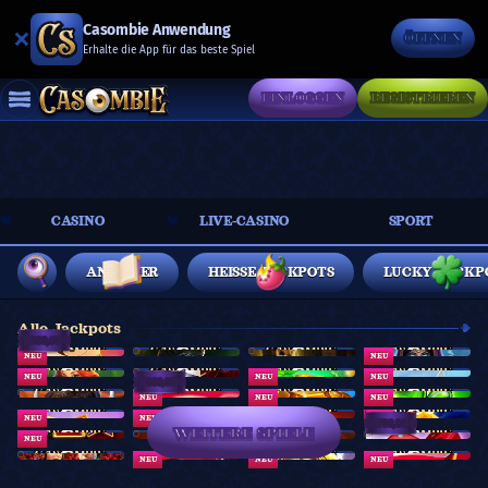
Casombie Anwendung
ÖFFNEN
Erhalte die App für das beste Spiel
EINLOGGEN
REGISTRIEREN
CASINO
LIVE-CASINO
SPORT
ANBIETER
HEISSE JACKPOTS
LUCKY JACKP
Alle Jackpots
17.083,05 €
NEU
NEU
NEU
NEU
NEU
17.083,05 €
NEU
NEU
NEU
NEU
NEU
NEU
NEU
83.733,84 €
WEITERE SPIELE
NEU
NEU
NEU
NEU
NEU