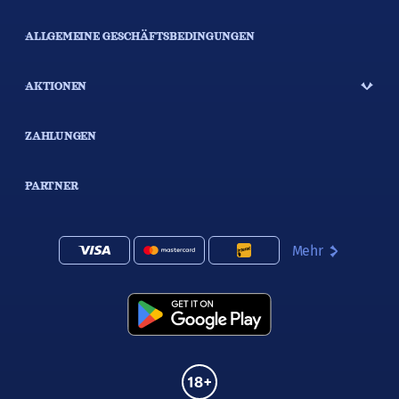
ALLGEMEINE GESCHÄFTSBEDINGUNGEN
AKTIONEN
ZAHLUNGEN
PARTNER
Mehr