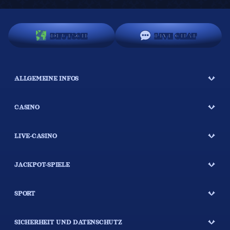
DEUTSCH
LIVE CHAT
ALLGEMEINE INFOS
CASINO
LIVE-CASINO
JACKPOT-SPIELE
SPORT
SICHERHEIT UND DATENSCHUTZ