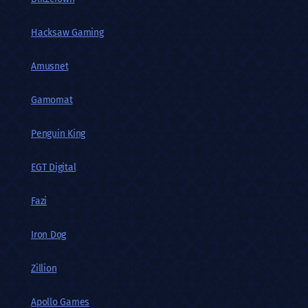
Hacksaw Gaming
Amusnet
Gamomat
Penguin King
EGT Digital
Fazi
Iron Dog
Zillion
Apollo Games