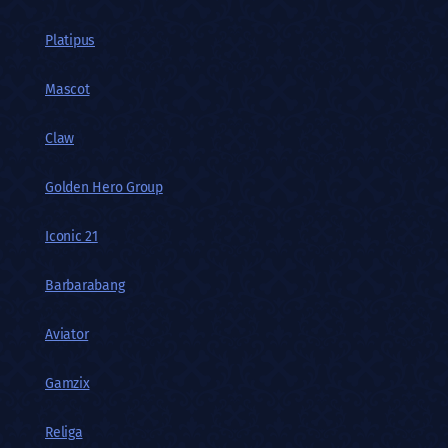
Platipus
Mascot
Claw
Golden Hero Group
Iconic 21
Barbarabang
Aviator
Gamzix
Religa