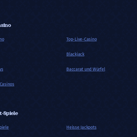
asino
ino
Top-Live-Casino
Blackjack
ws
Baccarat und Würfel
-Casinos
-Spiele
piele
Heisse Jackpots