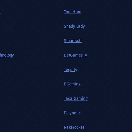
h
Tom Horn
Shady Lady
Smartsoft
chnology
BetGamesTV
Tequity
BGaming
y
Tada Gaming
Playnetic
Rakerocket