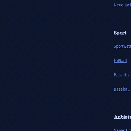
Neue Jac
Sport
Sportwet
Fußball
Basketbal
Baseball
Anbiet
Game Tim