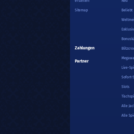
erstellen
Neu
Sitemap
Beliebt
Weltmei
Exklusiv
Bonusk
Zahlungen
Blitzcr
Megawa
Partner
Live-Sp
Sofort-
Slots
Tischsp
Alle Ja
Alle Spi