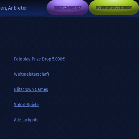
ien, Anbieter
EINLOGGEN
REGISTRIEREN
Pateplay Prize Drop 5,000€
Weltmeisterschaft
Blitzcrown Games
Sofort-Spiele
Alle Jackpots