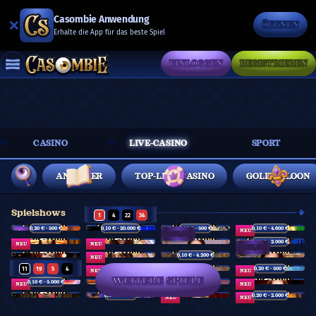
Casombie Anwendung
ÖFFNEN
Erhalte die App für das beste Spiel
EINLOGGEN
REGISTRIEREN
CASINO
LIVE-CASINO
SPORT
ANBIETER
TOP-LIVE-CASINO
GOLD SALOON
Spielshows
1
4
22
34
0,20 € - 500 €
0,10 € - 20.000 €
0,10 € - 500 €
0,10 € - 4.600 €
NEU
23
10
1
24
94.595,63 €
0,10 € - 2.000 €
NEU
NEU
94.595,63 €
0
4
14
7
0,10 € - 4.200 €
NEU
32
14
14
15
11
19
5
4
0,20 € - 500 €
NEU
NEU
NEU
WEITERE SPIELE
0,10 € - 5.000 €
0,20 € - 4.500 €
4
6
28
21
NEU
NEU
NEU
13
36
12
35
0,20 € - 500 €
0,20 € - 2.000 €
NEU
NEU
6
31
28
17