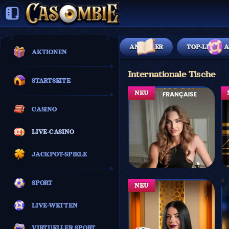
ANBIETER
TOP-LIVE-CA
AKTIONEN
Internationale Tische
STARTSEITE
NEU
CASINO
LIVE-CASINO
JACKPOT-SPIELE
SPORT
NEU
LIVE-WETTEN
VIRTUELLER SPORT