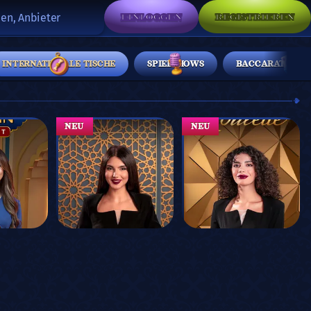
ien, Anbieter
EINLOGGEN
REGISTRIEREN
INTERNATIONALE TISCHE
SPIELSHOWS
BACCARAT UND
NEU
NEU