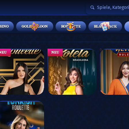
Spiele, Kategor
SINO
GOLD SALOON
ROULETTE
BLACKJACK
NEU
NEU