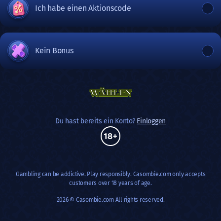
Ich habe einen Aktionscode
Kein Bonus
WÄHLEN
Du hast bereits ein Konto?
Einloggen
Gambling can be addictive. Play responsibly. Casombie.com only accepts
customers over 18 years of age.
2026 © Casombie.com All rights reserved.