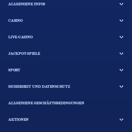
ALLGEMEINE INFOS
CASINO
LIVE-CASINO
JACKPOT-SPIELE
SPORT
SICHERHEIT UND DATENSCHUTZ
ALLGEMEINE GESCHÄFTSBEDINGUNGEN
AKTIONEN