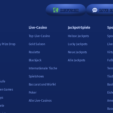
DEUTSCH
LIVE 
Live-Casino
Jackpot-Spiele
Spo
Top-Live-Casino
Heisse Jackpots
Spo
y Prize Drop
Gold Saloon
Lucky Jackpots
Liv
Roulette
Neue Jackpots
Virt
Blackjack
Alle Jackpots
Fuß
Internationale Tische
Tenn
Spielshows
Tisc
äufe
Baccarat und Würfel
Bask
own Games
Poker
Eis
ys
Alle Live-Casinos
Ame
iele
Bas