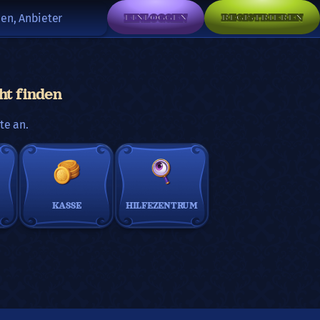
ien, Anbieter
EINLOGGEN
REGISTRIEREN
ht finden
te an.
KASSE
HILFEZENTRUM