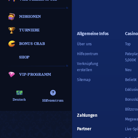
MISSIONEN
TURNIERE
Allgemeine Infos
Casino
BONUS CRAB
Über uns
Top
Hilfezentrum
Patepla
SHOP
5,000€
Verknüpfung
erstellen
Neu
VIP-PROGRAMM
Sitemap
Beliebt
Exklusiv
Bonusk
Deutsch
Hilfezentrum
Blitzcr
Zahlungen
Megawa
Partner
Live-Sp