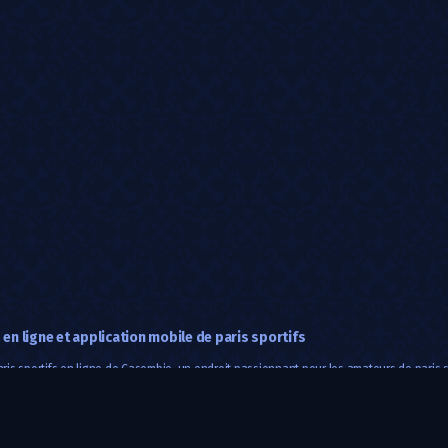
 en ligne et application mobile de paris sportifs
aris sportifs en ligne de Casombie, un endroit passionnant pour les amateurs de paris sp
s êtes passionné de sport et que vous aimez parier sur vos équipes et athlètes préfé
ombine diverses options sportives, des cotes compétitives et une interface conviviale 
 en ligne et site de paris sportifs mobiles