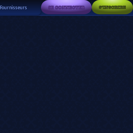
 Fournisseurs
SE CONNECTER
S'INSCRIRE