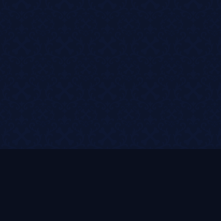
Site de paris sportifs en ligne et application mobile de paris sportifs
Bienvenue sur le site de paris sportifs en ligne de Casombie, un endroit
passionnant pour les amateurs de paris sportifs et de paris sportifs mobiles.
Vous êtes au bon endroit si vous êtes passionné de sport et que vous aimez
parier sur vos équipes et athlètes préférés. Chez Casombie, nous offrons une
Afficher plus
plateforme exaltante qui combine diverses options sportives, des cotes