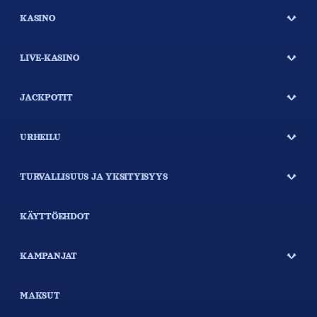
KASINO
LIVE-KASINO
JACKPOTIT
URHEILU
TURVALLISUUS JA YKSITYISYYS
KÄYTTÖEHDOT
KAMPANJAT
MAKSUT