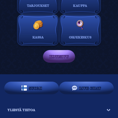
TARJOUKSET
KAUPPA
KASSA
OHJEKESKUS
KOTISIVU
SUOMI
LIVE CHAT
YLEISTÄ TIETOA