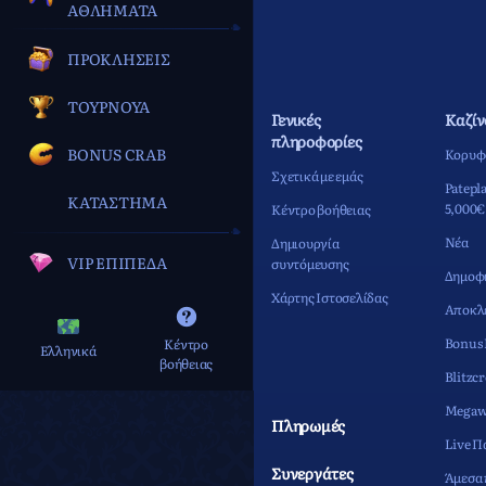
ΑΘΛΉΜΑΤΑ
ΠΡΟΚΛΉΣΕΙΣ
ΤΟΥΡΝΟΥΆ
Γενικές
Καζίν
πληροφορίες
BONUS CRAB
Κορυφ
Σχετικά με εμάς
Patepl
ΚΑΤΆΣΤΗΜΑ
5,000€
Κέντρο βοήθειας
Νέα
Δημιουργία
VIP ΕΠΊΠΕΔΑ
συντόμευσης
Δημοφ
Χάρτης Ιστοσελίδας
Αποκλε
Bonus 
Κέντρο
Ελληνικά
βοήθειας
Blitzc
Megaw
Πληρωμές
Live Π
Συνεργάτες
Άμεσα 