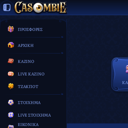
ΠΡΟΣΦΟΡΈΣ
ΑΡΧΙΚΉ
ΚΑΖΊΝΟ
LIVE ΚΑΖΊΝΟ
ΚΑ
ΤΖΆΚΠΟΤ
ΣΤΟΊΧΗΜΑ
LIVE ΣΤΟΊΧΗΜΑ
ΕΙΚΟΝΙΚΆ