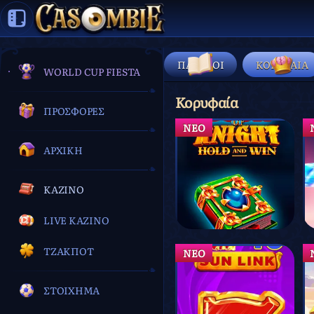
ΠΆΡΟΧΟΙ
ΚΟΡΥΦΑΊΑ
WORLD CUP FIESTA
Κορυφαία
ΠΡΟΣΦΟΡΈΣ
NΈΟ
ΑΡΧΙΚΉ
ΚΑΖΊΝΟ
LIVE ΚΑΖΊΝΟ
ΤΖΆΚΠΟΤ
NΈΟ
ΣΤΟΊΧΗΜΑ