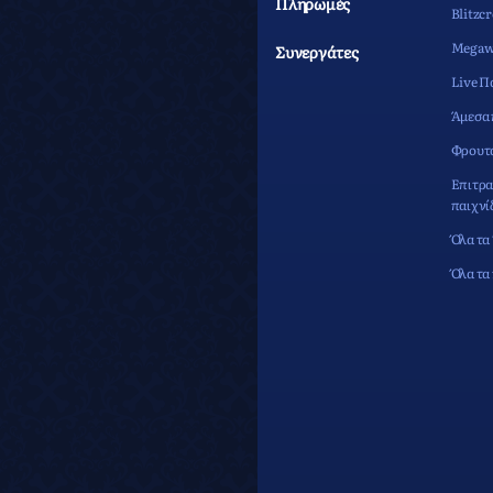
Πληρωμές
Blitzc
Megaw
Συνεργάτες
Live Π
Άμεσα 
Φρουτ
Επιτρα
παιχνί
Όλα τα
Όλα τα