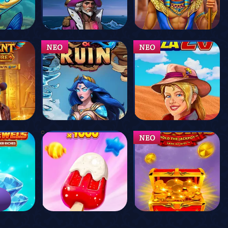
NΈΟ
NΈΟ
NΈΟ