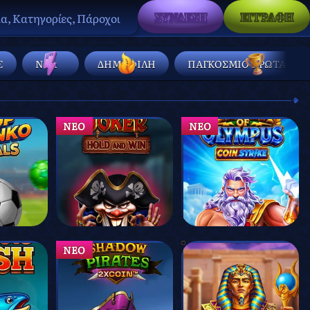
ΣΎΝΔΕΣΗ
ΕΓΓΡΑΦΉ
ια, Κατηγορίες, Πάροχοι
€
ΝΈΑ
ΔΗΜΟΦΙΛΉ
ΠΑΓΚΌΣΜΙΟ ΠΡΩΤΆΘΛ
NΈΟ
NΈΟ
NΈΟ