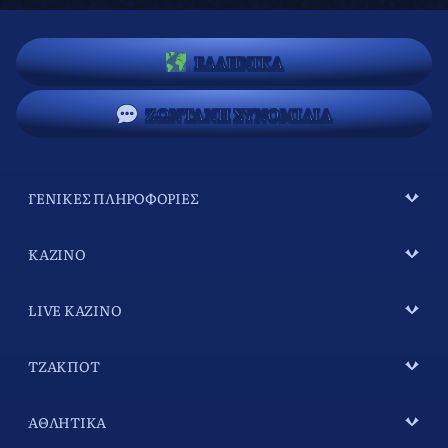
ΕΛΛΗΝΙΚΆ
ΖΩΝΤΑΝΉ ΣΥΝΟΜΙΛΊΑ
ΓΕΝΙΚΈΣ ΠΛΗΡΟΦΟΡΊΕΣ
ΚΑΖΊΝΟ
LIVE ΚΑΖΊΝΟ
ΤΖΆΚΠΟΤ
ΑΘΛΗΤΙΚΆ