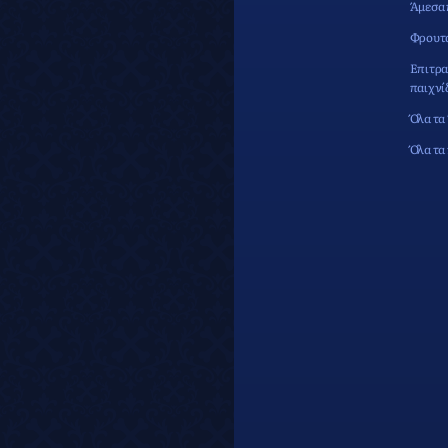
Άμεσα 
Φρουτ
Επιτρα
παιχνί
Όλα τα
Όλα τα