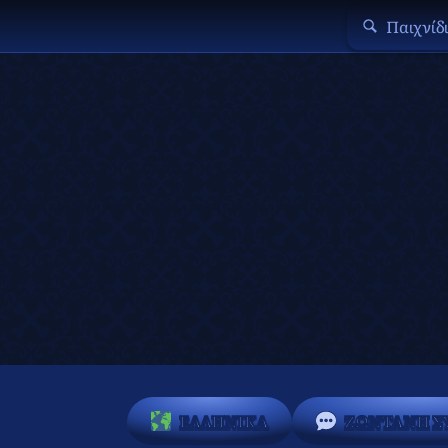
Παιχνίδ
ΕΛΛΗΝΙΚΆ
ΖΩΝΤΑΝΉ Σ