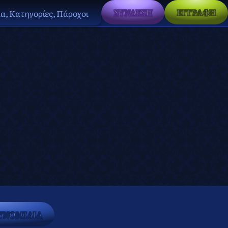
ΣΎΝΔΕΣΗ
ΕΓΓΡΑΦΉ
ια, Κατηγορίες, Πάροχοι
ΥΝΟΜΙΛΊΑ