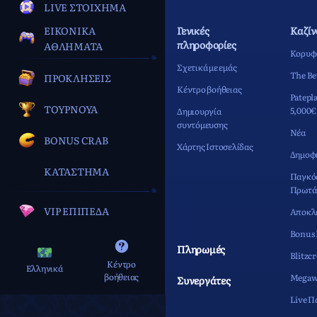
LIVE ΣΤΟΊΧΗΜΑ
ΕΙΚΟΝΙΚΆ
Γενικές
Καζίν
πληροφορίες
ΑΘΛΉΜΑΤΑ
Κορυφ
Σχετικά με εμάς
The Be
ΠΡΟΚΛΉΣΕΙΣ
Κέντρο βοήθειας
Patepl
ΤΟΥΡΝΟΥΆ
5,000€
Δημιουργία
συντόμευσης
Νέα
BONUS CRAB
Χάρτης Ιστοσελίδας
Δημοφ
ΚΑΤΆΣΤΗΜΑ
Παγκό
Πρωτά
VIP ΕΠΊΠΕΔΑ
Αποκλε
Bonus 
Πληρωμές
Blitzc
Κέντρο
Ελληνικά
βοήθειας
Megaw
Συνεργάτες
Live Π