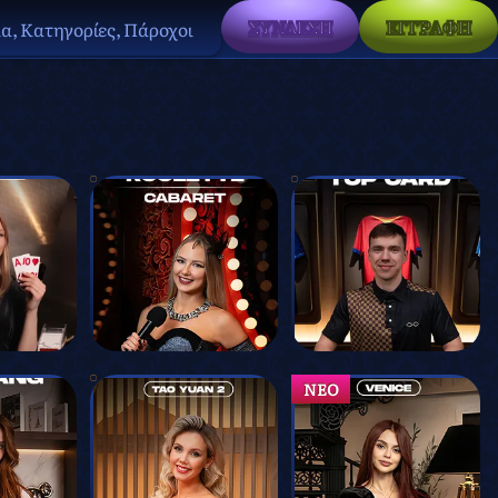
ΣΎΝΔΕΣΗ
ΕΓΓΡΑΦΉ
ια, Κατηγορίες, Πάροχοι
NΈΟ