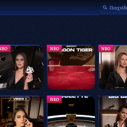
Παιχνίδ
NΈΟ
NΈΟ
NΈΟ
NΈΟ