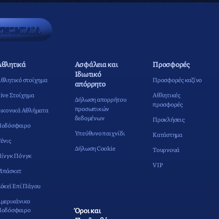
ΥΝΟΜΙΛΊΑ
Αθλητικά
Ασφάλεια και
Προσφορές
Ιδιωτικό
θλητικό στοίχημα
Προσφορές καζίνο
απόρρητο
ive Στοίχημα
Αθλητικές
Δήλωση απορρήτου
προσφορές
προσωπικών
ικονικά Αθλήματα
δεδομένων
Προκλήσεις
οδόσφαιρο
Υπεύθυνο παιχνίδι
Κατάστημα
ένις
Δήλωση Cookie
Τουρνουά
ίνγκ Πόνγκ
VIP
Μπάσκετ
όκεϊ Επί Πάγου
μερικάνικο
Όροι και
οδόσφαιρο