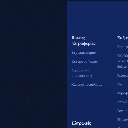
Γενικές
Καζίν
πληροφορίες
Κορυφ
Σχετικά με εμάς
100,00
Prize D
Κέντρο βοήθειας
Better
Δημιουργία
Patepl
συντόμευσης
Νέα
Χάρτης Ιστοσελίδας
Δημοφ
Αποκλε
Bonus 
Blitzc
Πληρωμές