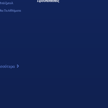
Προϋποθέσεις
πέιζμπολ
λα Τα Αθλήματα
ισσότερα