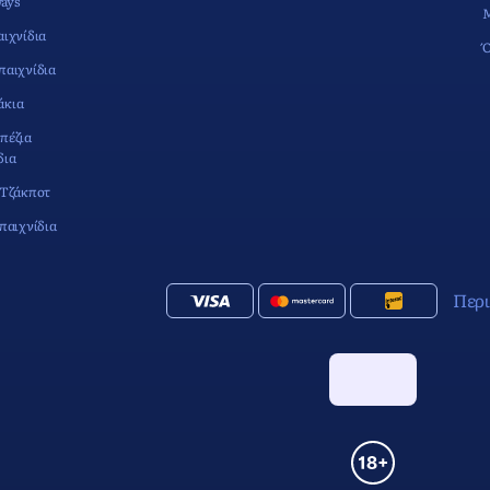
ays
Μ
αιχνίδια
Ό
παιχνίδια
άκια
πέζια
δια
 Τζάκποτ
 παιχνίδια
Περ