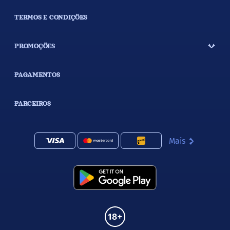
TERMOS E CONDIÇÕES
PROMOÇÕES
PAGAMENTOS
PARCEIROS
Mais