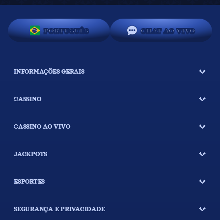
PORTUGUÊS
CHAT AO VIVO
INFORMAÇÕES GERAIS
CASSINO
CASSINO AO VIVO
JACKPOTS
ESPORTES
SEGURANÇA E PRIVACIDADE