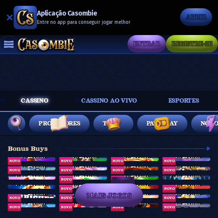
Aplicação Casombie
ABRIR
Entre no app para conseguir jogar melhor
ENTRAR
REGISTRE-SE
CASSINO
CASSINO AO VIVO
ESPORTES
PROVEDORES
TOP
PATEPLAY
NOVO
Bonus Buys
NOVO
NOVO
NOVO
NOVO
NOVO
NOVO
NOVO
NOVO
NOVO
NOVO
€ 75.833,98
NOVO
NOVO
MAIS JOGOS
NOVO
NOVO
NOVO
NOVO
NOVO
NOVO
NOVO
NOVO