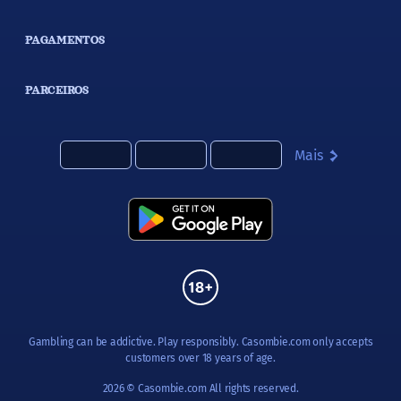
PAGAMENTOS
PARCEIROS
Mais
Gambling can be addictive. Play responsibly. Casombie.com only accepts
customers over 18 years of age.
2026 © Casombie.com All rights reserved.