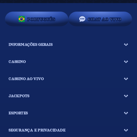
PORTUGUÊS
CHAT AO VIVO
INFORMAÇÕES GERAIS
CASSINO
CASSINO AO VIVO
JACKPOTS
ESPORTES
SEGURANÇA E PRIVACIDADE