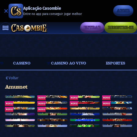
Aplicação Casombie
ABRIR
Entre no app para conseguir jogar melhor
ENTRAR
REGISTRE-SE
CASSINO
CASSINO AO VIVO
ESPORTES
Voltar
Amusnet
NOVO
NOVO
NOVO
NOVO
NOVO
NOVO
NOVO
NOVO
NOVO