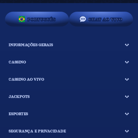
PORTUGUÊS
CHAT AO VIVO
INFORMAÇÕES GERAIS
CASSINO
CASSINO AO VIVO
JACKPOTS
ESPORTES
SEGURANÇA E PRIVACIDADE