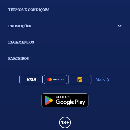
TERMOS E CONDIÇÕES
PROMOÇÕES
PAGAMENTOS
PARCEIROS
Mais