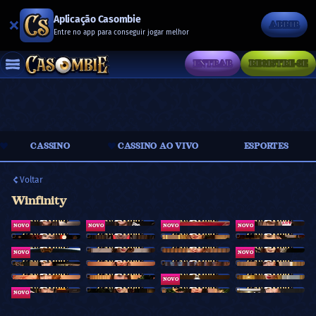
Aplicação Casombie
ABRIR
Entre no app para conseguir jogar melhor
ENTRAR
REGISTRE-SE
CASSINO
CASSINO AO VIVO
ESPORTES
Voltar
Winfinity
NOVO
NOVO
NOVO
NOVO
NOVO
NOVO
NOVO
NOVO