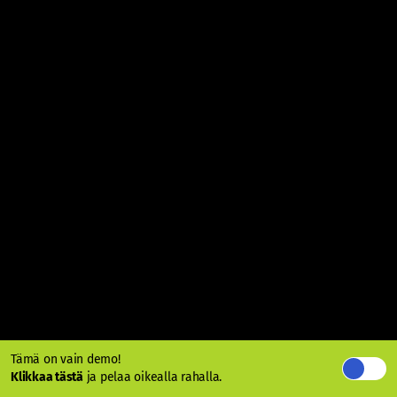
Tämä on vain demo!
Klikkaa tästä
ja pelaa oikealla rahalla.