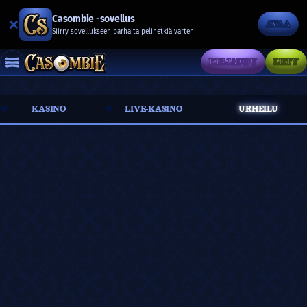
Casombie -sovellus
AVAA
Siirry sovellukseen parhaita pelihetkiä varten
KIRJAUDU
LIITY
KASINO
LIVE-KASINO
URHEILU