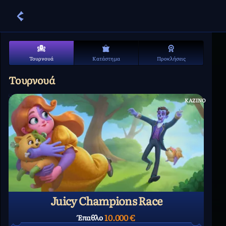
Τουρνουά
Κατάστημα
Προκλήσεις
Τουρνουά
ΚΑΖΊΝΟ
Juicy Champions Race
10.000 €
Έπαθλο