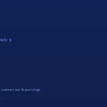
Mehr
 customers over 18 years of age.
.