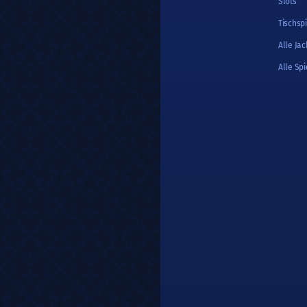
Slots
Tischsp
Alle Ja
Alle Spi