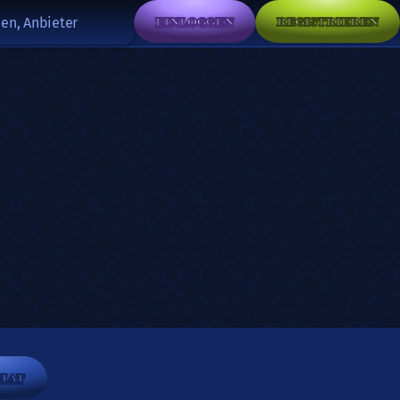
ien, Anbieter
EINLOGGEN
REGISTRIEREN
CHAT