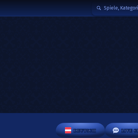
Spiele, Kategor
DEUTSCH
LIVE 