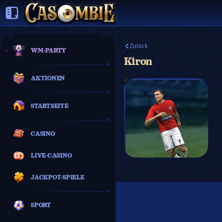
Zurück
WM-PARTY
Kiron
AKTIONEN
STARTSEITE
CASINO
LIVE-CASINO
JACKPOT-SPIELE
SPORT