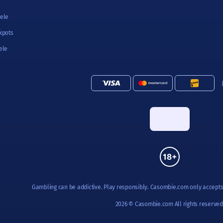
iele
ckpots
ele
Gambling can be addictive. Play responsibly. Casombie.com only accepts
2026 © Casombie.com All rights reserved